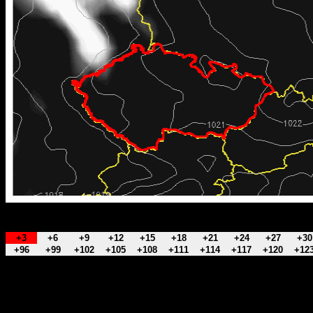
+3
+6
+9
+12
+15
+18
+21
+24
+27
+30
+96
+99
+102
+105
+108
+111
+114
+117
+120
+12