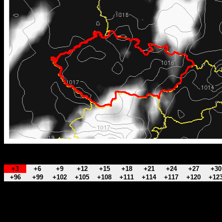
+3
+6
+9
+12
+15
+18
+21
+24
+27
+30
+96
+99
+102
+105
+108
+111
+114
+117
+120
+12