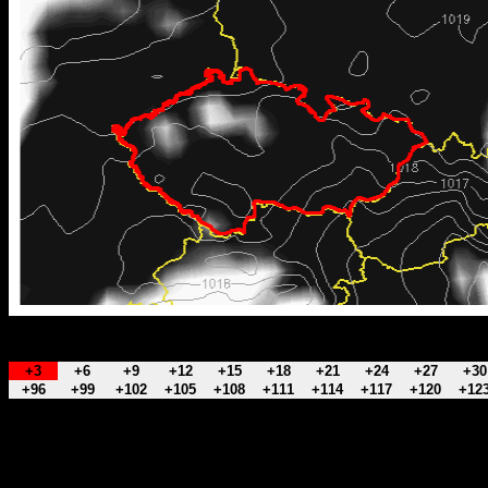
+3
+6
+9
+12
+15
+18
+21
+24
+27
+30
+96
+99
+102
+105
+108
+111
+114
+117
+120
+12