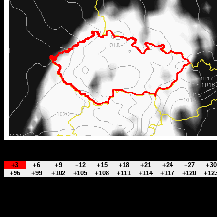
+3
+6
+9
+12
+15
+18
+21
+24
+27
+30
+96
+99
+102
+105
+108
+111
+114
+117
+120
+12