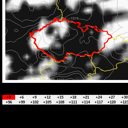
+3
+6
+9
+12
+15
+18
+21
+24
+27
+30
+96
+99
+102
+105
+108
+111
+114
+117
+120
+12