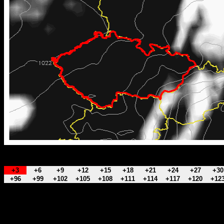
+3
+6
+9
+12
+15
+18
+21
+24
+27
+30
+96
+99
+102
+105
+108
+111
+114
+117
+120
+12