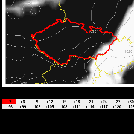
+3
+6
+9
+12
+15
+18
+21
+24
+27
+30
+96
+99
+102
+105
+108
+111
+114
+117
+120
+12