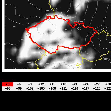
+3
+6
+9
+12
+15
+18
+21
+24
+27
+30
+96
+99
+102
+105
+108
+111
+114
+117
+120
+12