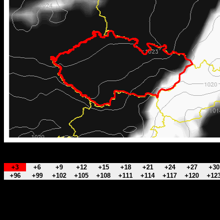
+3
+6
+9
+12
+15
+18
+21
+24
+27
+30
+96
+99
+102
+105
+108
+111
+114
+117
+120
+12