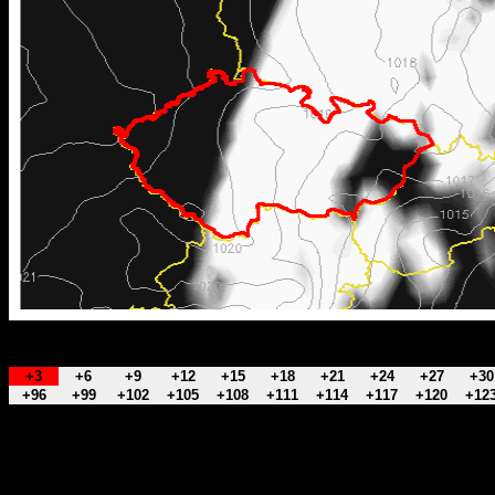
+3
+6
+9
+12
+15
+18
+21
+24
+27
+30
+96
+99
+102
+105
+108
+111
+114
+117
+120
+12