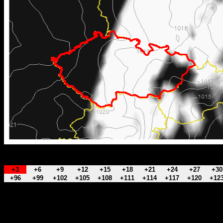
+3
+6
+9
+12
+15
+18
+21
+24
+27
+30
+96
+99
+102
+105
+108
+111
+114
+117
+120
+12