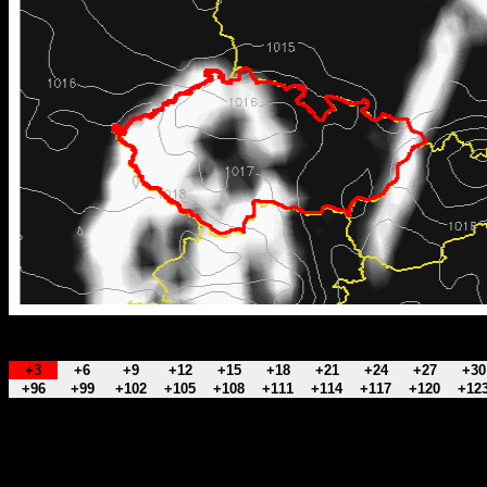
+3
+6
+9
+12
+15
+18
+21
+24
+27
+30
+96
+99
+102
+105
+108
+111
+114
+117
+120
+12