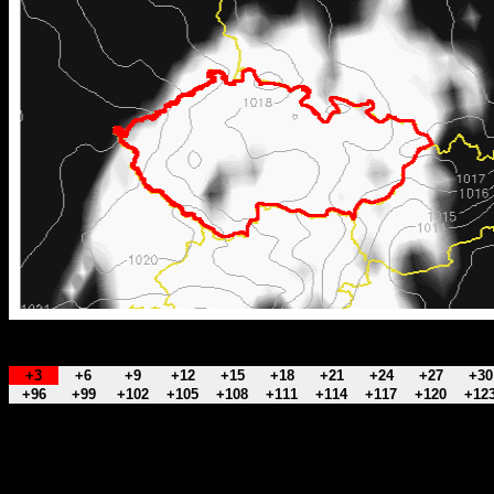
+3
+6
+9
+12
+15
+18
+21
+24
+27
+30
+96
+99
+102
+105
+108
+111
+114
+117
+120
+12