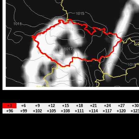
+3
+6
+9
+12
+15
+18
+21
+24
+27
+30
+96
+99
+102
+105
+108
+111
+114
+117
+120
+12