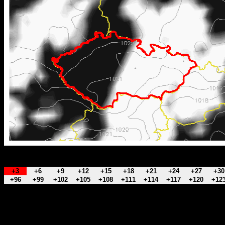
+3
+6
+9
+12
+15
+18
+21
+24
+27
+30
+96
+99
+102
+105
+108
+111
+114
+117
+120
+12