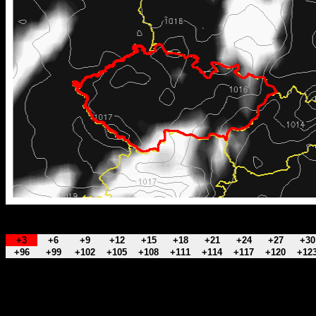
+3
+6
+9
+12
+15
+18
+21
+24
+27
+30
+96
+99
+102
+105
+108
+111
+114
+117
+120
+12